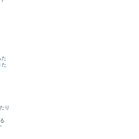
？
く
ちた
きた
たり
る
す