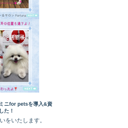
for petsを導入&資
した！
いをいたします。