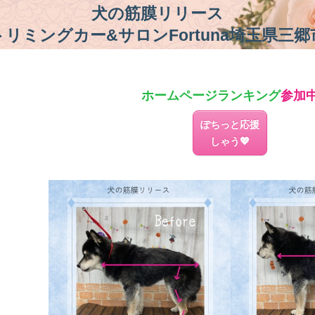
犬の筋膜リリース
トリミングカー&サロンFortuna埼玉県三郷
ホームページ
ランキング
参加
ぽちっと応援
しゃう💖