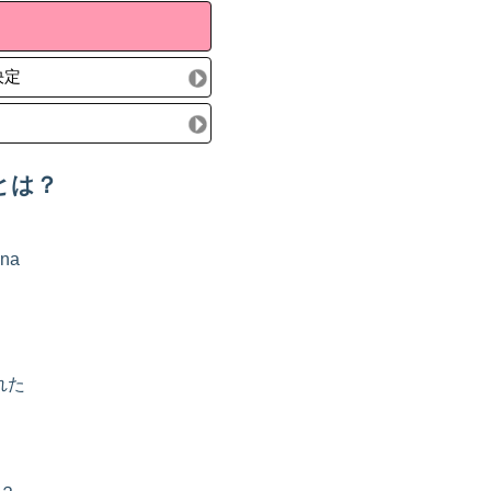
決定
とは？
na
れた