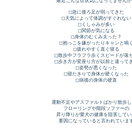
最近こんな症状気になってませんか
◻︎急に後ろ足が弱ってきた
◻︎天気によって体調がすぐれない
◻︎くしゃみが多い
◻︎関節が気になる
◻︎身体のむくみ太った？
◻︎抱っこを嫌がったりキャンと鳴
◻︎疲れやすく直ぐ寝る
◻︎散歩中フラフラ歩くスピードが落
◻︎歩き方が変座り方が以前と違って
◻︎姿勢が悪くなった
◻︎寝たきりで身体が硬くなった
◻︎病後の身体の硬直
運動不足やアスファルトばかり散歩し
フローリングや階段ソファーの
昇り降りが愛犬の健康を阻害してい
要因になっていると言われていま