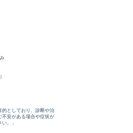
み
）
目的としており、診断や治
ご不安がある場合や症状が
ださい。」