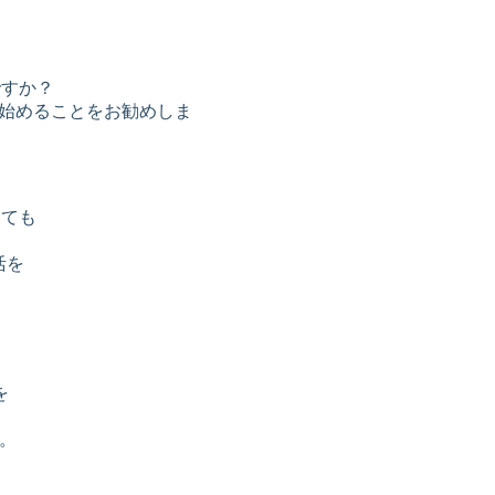
ですか？
に始めることをお勧めしま
しても
活を
を
。